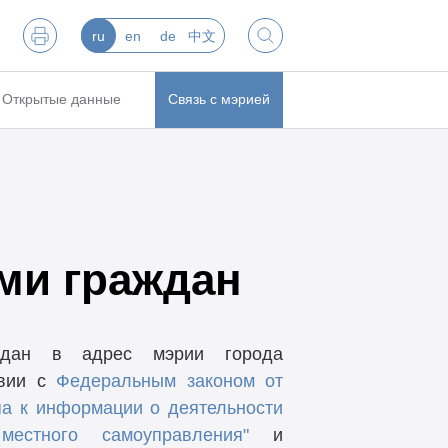
ru
en
de
中文
Открытые данные
Связь с мэрией
ами граждан
ждан в адрес мэрии города
твии с
Федеральным законом от
па к информации о деятельности
естного самоуправления"
и