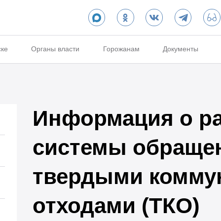
ске
Органы власти
Горожанам
Документы
Информация о ра
системы обраще
твердыми комм
отходами (ТКО)