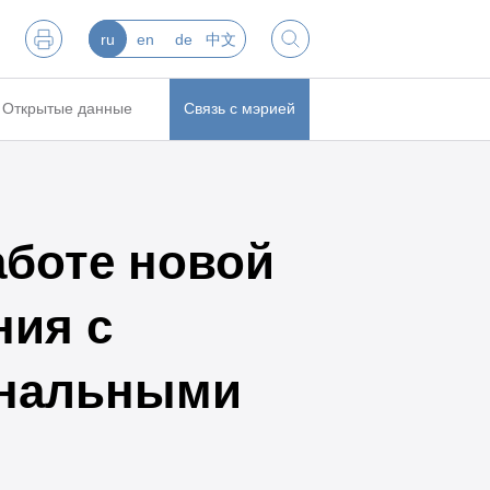
ru
en
de
中文
Открытые данные
Связь с мэрией
боте новой
ния с
унальными