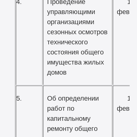
4.
Проведение
12
управляющими
февра
организациями
сезонных осмотров
технического
состояния общего
имущества жилых
домов
5.
Об определении
19
работ по
февра
капитальному
ремонту общего