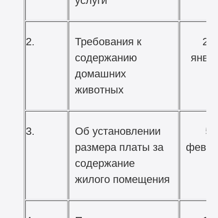
услуги
2.
Требования к
29
содержанию
янва
домашних
животных
3.
Об установлении
5
размера платы за
февра
содержание
жилого помещения