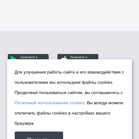
Для улучшения работы сайта и его взаимодействия с
пользователями мы используем файлы cookies.
© Департамент информационной политики мэрии
города Новосибирска, 2026
Продолжая пользоваться сайтом, вы соглашаетесь с
Политика использования Cookies
Политикой использования cookies
. Вы всегда можете
Политика по обработке персональных
отключить файлы cookies в настройках вашего
данных в информационных системах
браузера
мэрии города Новосибирска
Техническая поддержка сайта -