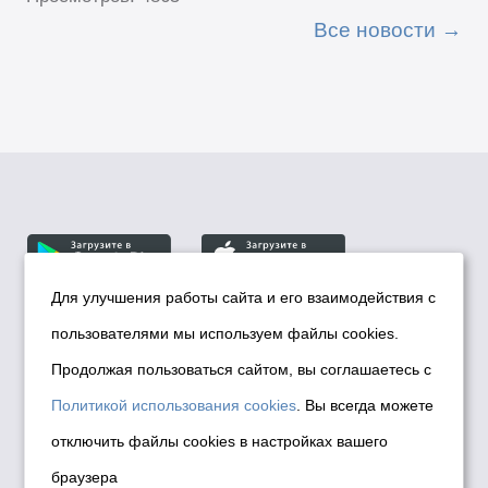
Все новости
Для улучшения работы сайта и его взаимодействия с
пользователями мы используем файлы cookies.
© Департамент информационной политики мэрии
города Новосибирска, 2026
Продолжая пользоваться сайтом, вы соглашаетесь с
Политика использования Cookies
Политикой использования cookies
. Вы всегда можете
Политика по обработке персональных
отключить файлы cookies в настройках вашего
данных в информационных системах
браузера
мэрии города Новосибирска