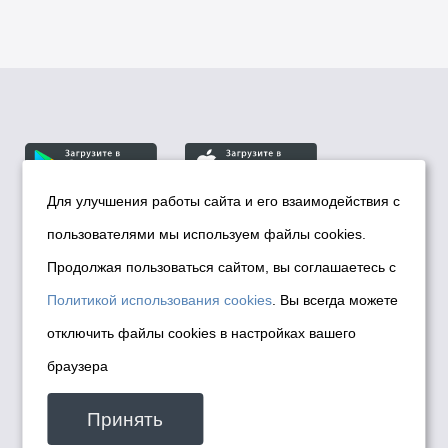
Для улучшения работы сайта и его взаимодействия с
пользователями мы используем файлы cookies.
© Департамент информационной политики мэрии
города Новосибирска, 2026
Продолжая пользоваться сайтом, вы соглашаетесь с
Политика использования Cookies
Политикой использования cookies
. Вы всегда можете
Политика по обработке персональных
отключить файлы cookies в настройках вашего
данных в информационных системах
браузера
мэрии города Новосибирска
Техническая поддержка сайта -
Принять
malinchukvl@mail.ru