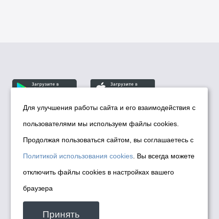
Для улучшения работы сайта и его взаимодействия с
пользователями мы используем файлы cookies.
© Департамент информационной политики мэрии
города Новосибирска, 2026
Продолжая пользоваться сайтом, вы соглашаетесь с
Политика использования Cookies
Политикой использования cookies
. Вы всегда можете
Политика по обработке персональных
отключить файлы cookies в настройках вашего
данных в информационных системах
браузера
мэрии города Новосибирска
Техническая поддержка сайта -
Принять
malinchukvl@mail.ru