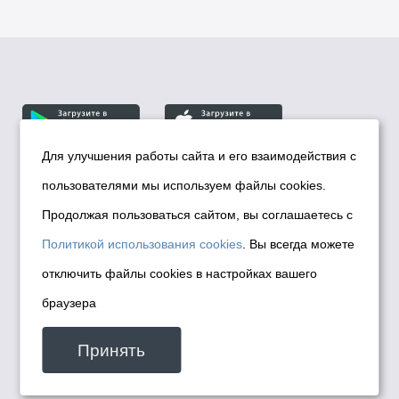
Для улучшения работы сайта и его взаимодействия с
пользователями мы используем файлы cookies.
© Департамент информационной политики мэрии
города Новосибирска, 2026
Продолжая пользоваться сайтом, вы соглашаетесь с
Политика использования Cookies
Политикой использования cookies
. Вы всегда можете
Политика по обработке персональных
отключить файлы cookies в настройках вашего
данных в информационных системах
браузера
мэрии города Новосибирска
Техническая поддержка сайта -
Принять
malinchukvl@mail.ru