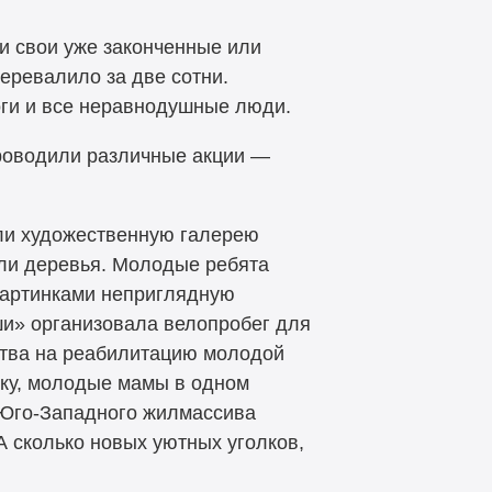
и свои уже законченные или
еревалило за две сотни.
оги и все неравнодушные люди.
роводили различные акции —
али художественную галерею
али деревья. Молодые ребята
 картинками неприглядную
ши» организовала велопробег для
ства на реабилитацию молодой
еку, молодые мамы в одном
 Юго-Западного жилмассива
 сколько новых уютных уголков,