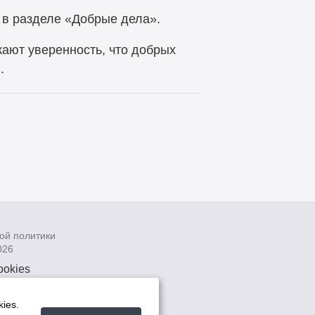
u в разделе «Добрые дела».
жают уверенность, что добрых
.
ой политики
026
ookies
рсональных
 системах
ies.
а