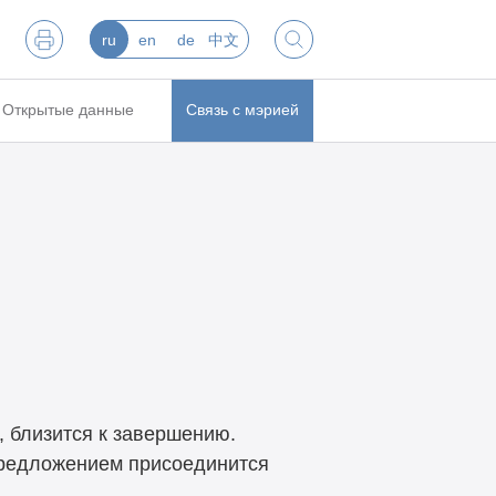
ru
en
de
中文
Открытые данные
Связь с мэрией
 близится к завершению.
предложением присоединится