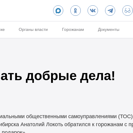
ске
Органы власти
Горожанам
Документы
ать добрые дела!
риальными общественными самоуправлениями (ТОС),
ибирска Анатолий Локоть обратился к горожанам с 
 подарок».