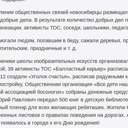
вления общественных связей новосибирцы размещал
добрые дела. В результате количество добрых дел п
низации, активисты ТОС, соседи, школьники, педаг
могали людям, попавшим в беду, сажали деревья, п
тительские, праздничные и т. д.
ученики школы изобразительных искусств организов
бной, 39 активисты ТОС «Балластный карьер» распис
, 12 создали «Уголок счастья», расписав радужными
остройку. Общественная организация «Все дети на
ой ассоциацией босоногих» собраны денежные сред
рий Павлович передал 500 книг в детскую библиот
нный пленэр для всех желающих ребятишек. Жители
онных листовок о правилах поведения на дорогах. А
 появилось в городе к его Дню рождения!