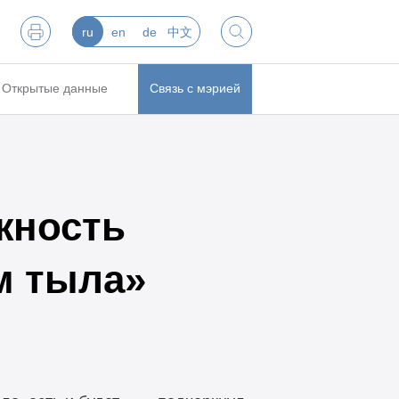
ru
en
de
中文
Открытые данные
Связь с мэрией
жность
м тыла»