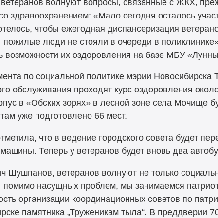
ветеранов волнуют вопросы, связанные с ЖКХ, преж
со здравоохранением: «Мало сегодня осталось участ
отелось, чтобы ежегодная диспансеризация ветеранов
ы пожилые люди не стояли в очереди в поликлинике»
ь возможности их оздоровления на базе МБУ «Лунны
мента по социальной политике мэрии Новосибирска Т
го обслуживания проходят курс оздоровления около
пус в «Обских зорях» в лесной зоне села Мочище б
там уже подготовлено 66 мест.
тметила, что в ведение городского совета будет пе
машины. Теперь у ветеранов будет вновь два автобу
ч Шушпанов, ветеранов волнуют не только социаль
 помимо насущных проблем, мы занимаемся патриот
мость организации координационных советов по патр
рске памятника „Труженикам тыла“. В преддверии 7