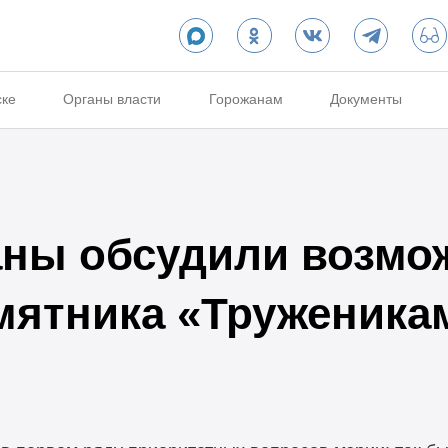
ске
Органы власти
Горожанам
Документы
аны обсудили возмо
мятника «Труженика