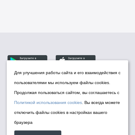
Для улучшения работы сайта и его взаимодействия с
пользователями мы используем файлы cookies.
© Департамент информационной политики мэрии
города Новосибирска, 2026
Продолжая пользоваться сайтом, вы соглашаетесь с
Политика использования Cookies
Политикой использования cookies
. Вы всегда можете
Политика по обработке персональных
отключить файлы cookies в настройках вашего
данных в информационных системах
браузера
мэрии города Новосибирска
Техническая поддержка сайта -