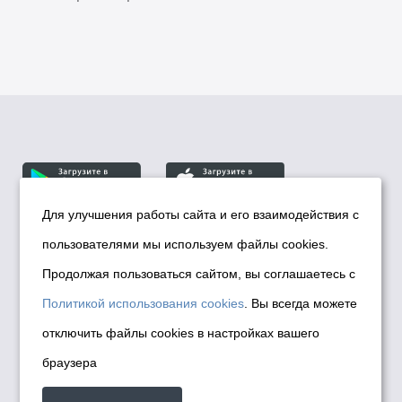
Для улучшения работы сайта и его взаимодействия с
пользователями мы используем файлы cookies.
© Департамент информационной политики мэрии
города Новосибирска, 2026
Продолжая пользоваться сайтом, вы соглашаетесь с
Политика использования Cookies
Политикой использования cookies
. Вы всегда можете
Политика по обработке персональных
отключить файлы cookies в настройках вашего
данных в информационных системах
браузера
мэрии города Новосибирска
Техническая поддержка сайта -