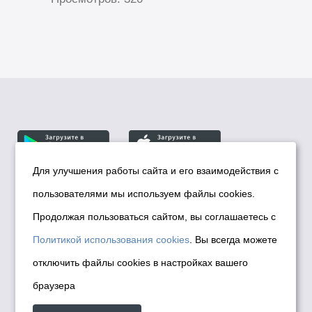
Для улучшения работы сайта и его взаимодействия с
пользователями мы используем файлы cookies.
© Департамент информационной политики мэрии
города Новосибирска, 2026
Продолжая пользоваться сайтом, вы соглашаетесь с
Политика использования Cookies
Политикой использования cookies
. Вы всегда можете
Политика по обработке персональных
отключить файлы cookies в настройках вашего
данных в информационных системах
браузера
мэрии города Новосибирска
Техническая поддержка сайта -