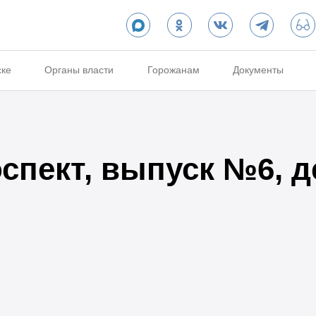
ске
Органы власти
Горожанам
Документы
спект, выпуск №6, д