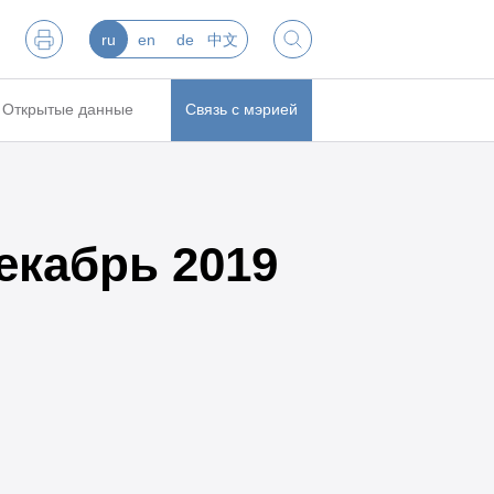
ru
en
de
中文
Открытые данные
Связь с мэрией
екабрь 2019