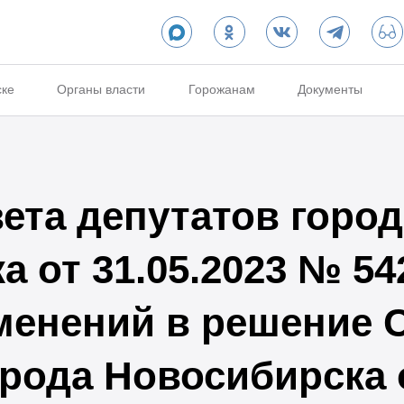
ске
Органы власти
Горожанам
Документы
ета депутатов город
 от 31.05.2023 № 54
менений в решение 
рода Новосибирска о