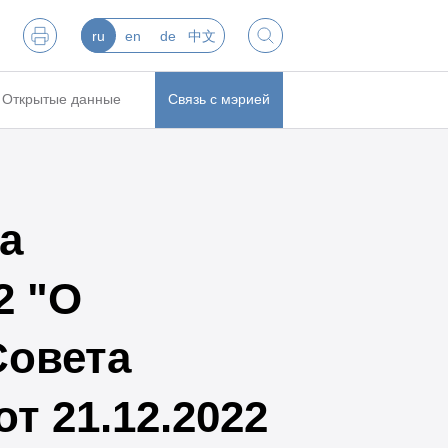
ru
en
de
中文
Открытые данные
Связь с мэрией
а
2 "О
Совета
т 21.12.2022