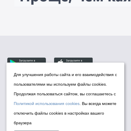
Для улучшения работы сайта и его взаимодействия с
пользователями мы используем файлы cookies.
© Департамент информационной политики мэрии
города Новосибирска, 2026
Продолжая пользоваться сайтом, вы соглашаетесь с
Политика использования Cookies
Политикой использования cookies
. Вы всегда можете
Политика по обработке персональных
отключить файлы cookies в настройках вашего
данных в информационных системах
браузера
мэрии города Новосибирска