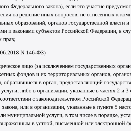
ого Федерального закона), если это участие предусмо
ления на решение иных вопросов, не отнесенных к ком
ьных образований, органов государственной власти и
ми и законами субъектов Российской Федерации, в сл
х прав;
.06.2018 N 146-ФЗ)
идическое лицо (за исключением государственных орга
етных фондов и их территориальных органов, органов
 обратившиеся в орган, предоставляющий государстве
слуги, либо в организации, указанные в
частях 2
и
3 
соответствии с законодательством Российской Федера
закона, или в организации, указанные в
пункте 5
насто
ли муниципальной услуги, в том числе в порядке, ус
 выраженным в устной, письменной или электронной ф