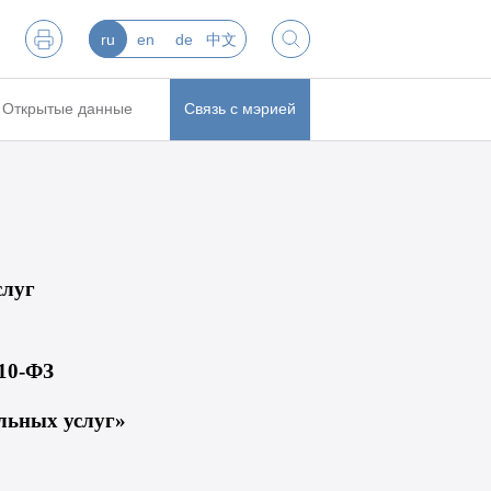
ru
en
de
中文
Открытые данные
Связь с мэрией
слуг
 210-ФЗ
льных услуг»