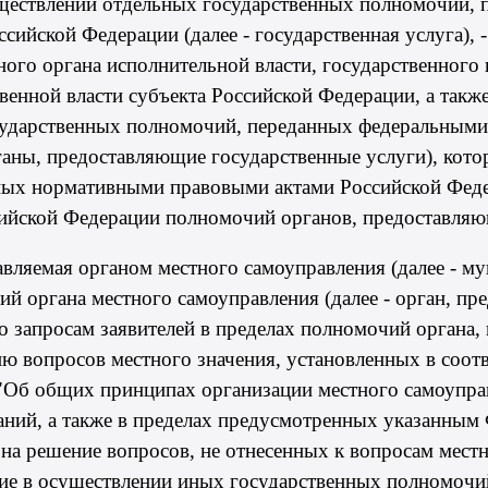
уществлении отдельных государственных полномочий,
сийской Федерации (далее - государственная услуга), 
ного органа исполнительной власти, государственного
венной власти субъекта Российской Федерации, а такж
ударственных полномочий, переданных федеральными 
ганы, предоставляющие государственные услуги), кото
енных нормативными правовыми актами Российской Фе
ийской Федерации полномочий органов, предоставляю
авляемая органом местного самоуправления (далее - му
ций органа местного самоуправления (далее - орган, 
по запросам заявителей в пределах полномочий органа
ю вопросов местного значения, установленных в соот
 "Об общих принципах организации местного самоупра
аний, а также в пределах предусмотренных указанны
на решение вопросов, не отнесенных к вопросам местн
тие в осуществлении иных государственных полномочи