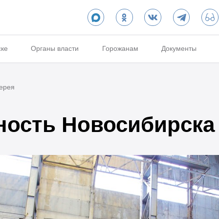
ске
Органы власти
Горожанам
Документы
ерея
ость Новосибирска