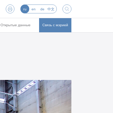
ru
en
de
中文
Открытые данные
Связь с мэрией