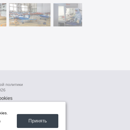
ой политики
026
ookies
рсональных
 системах
ies.
а
Принять
а
та -