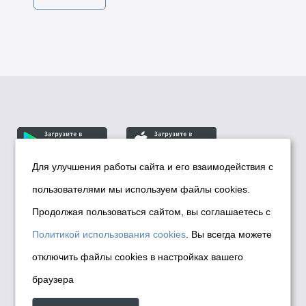
Для улучшения работы сайта и его взаимодействия с
пользователями мы используем файлы cookies.
© Департамент информационной политики мэрии
города Новосибирска, 2026
Продолжая пользоваться сайтом, вы соглашаетесь с
Политика использования Cookies
Политикой использования cookies
. Вы всегда можете
Политика по обработке персональных
отключить файлы cookies в настройках вашего
данных в информационных системах
браузера
мэрии города Новосибирска
Техническая поддержка сайта -