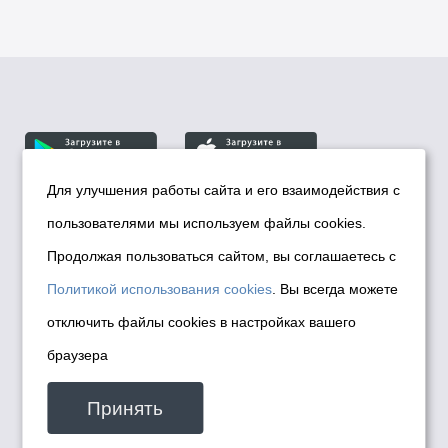
Для улучшения работы сайта и его взаимодействия с
пользователями мы используем файлы cookies.
© Департамент информационной политики мэрии
города Новосибирска, 2026
Продолжая пользоваться сайтом, вы соглашаетесь с
Политика использования Cookies
Политикой использования cookies
. Вы всегда можете
Политика по обработке персональных
отключить файлы cookies в настройках вашего
данных в информационных системах
браузера
мэрии города Новосибирска
Техническая поддержка сайта -
Принять
malinchukvl@mail.ru