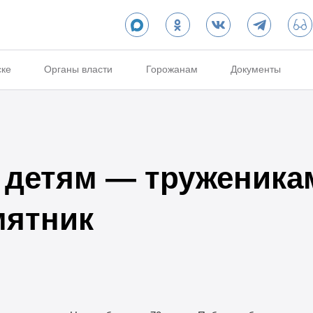
ске
Органы власти
Горожанам
Документы
детям — труженика
мятник