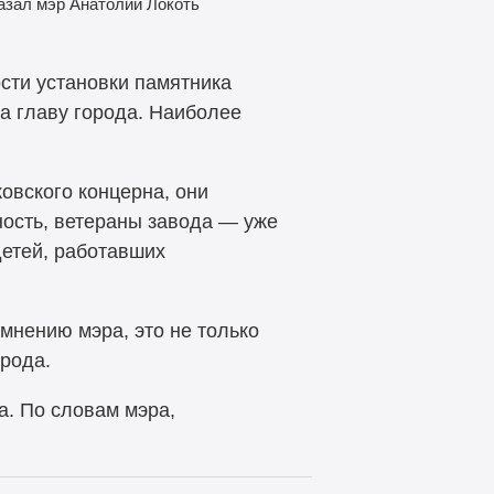
азал мэр Анатолий Локоть
сти установки памятника
а главу города. Наиболее
овского концерна, они
ность, ветераны завода — уже
детей, работавших
мнению мэра, это не только
орода.
а. По словам мэра,