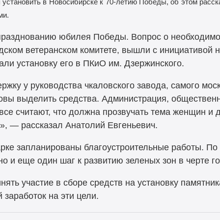
 установить в
Новосибирске к
70-летию Победы, об
этом расск
ми.
 празднованию юбилея Победы. Вопрос о необходимо
дском ветеранском комитете, вышли с инициативой н
ли установку его в ПКиО им. Дзержинского.
жку у руководства чкаловского завода, самого моск
отовы выделить средства. Администрация, обществен
все считают, что должна прозвучать тема женщин и 
», — рассказал Анатолий Евгеньевич.
арке запланированы благоустроительные работы. По 
но и еще один шаг к развитию зеленых зон в черте г
ять участие в сборе средств на установку памятник
заработок на эти цели.