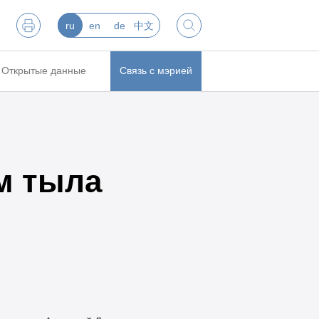
ru
en
de
中文
Открытые данные
Связь с мэрией
м тыла