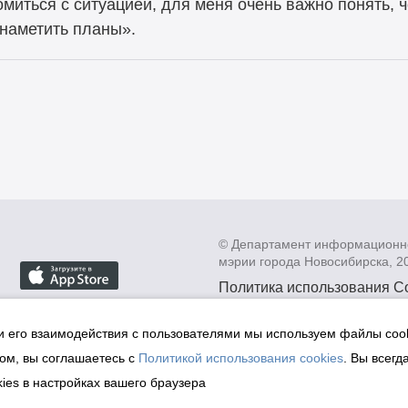
омиться с ситуацией, для меня очень важно понять, 
 наметить планы».
© Департамент информационн
мэрии города Новосибирска, 2
Политика использования C
Политика по обработке пе
данных в информационных
и его взаимодействия с пользователями мы используем файлы cook
мэрии города Новосибирск
ом, вы соглашаетесь с
Политикой использования cookies
. Вы всегд
Техническая поддержка сай
ies в настройках вашего браузера
malinchukvl@mail.ru