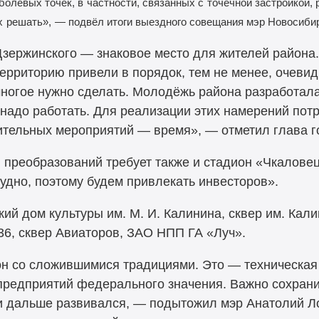
болевых точек, в
частности, связанных с
точечной застройкой,
х
решать»,
— подвёл итоги выездного совещания мэр Новосибир
Дзержинского — знаковое место для жителей района
ерриторию привели в порядок, тем не менее, очевид
ногое нужно сделать. Молодёжь района разработал
ь надо работать. Для реализации этих намерений по
ительных мероприятий — время», — отметил глава г
 преобразований требует также и стадион «Чкалов
удно, поэтому будем привлекать инвесторов».
кий дом культуры им. М. И. Калинина, сквер им. Кали
6, сквер Авиаторов, ЗАО НПП ГА «Луч».
н со сложившимися традициями. Это — техническая 
 предприятий федерального значения. Важно сохран
 и дальше развивался, — подытожил мэр Анатолий Л