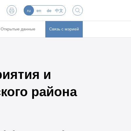
ru
en
de
中文
Открытые данные
Связь с мэрией
риятия и
кого района