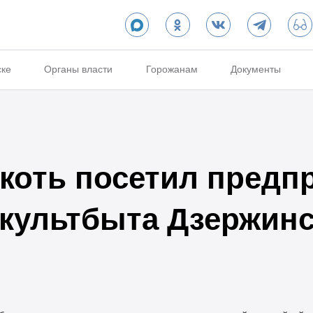
ске
Органы власти
Горожанам
Документы
коть посетил предп
культбыта Дзержинс