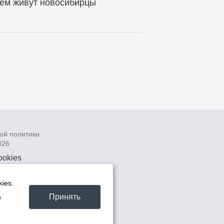
чем живут новосибирцы
ой политики
026
ookies
рсональных
 системах
ies.
а
Принять
а
та -