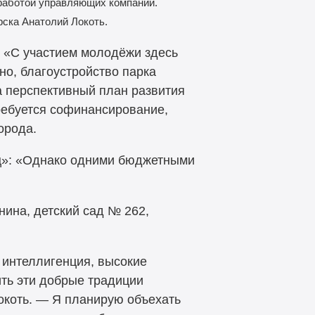
 работой управляющих компаний.
ска Анатолий Локоть.
. «С участием молодёжи здесь
но, благоустройство парка
а перспективный план развития
требуется софинансирование,
орода.
ец»: «Однако одними бюджетными
нина, детский сад № 262,
интеллигенция, высокие
ить эти добрые традиции
окоть. — Я планирую объехать