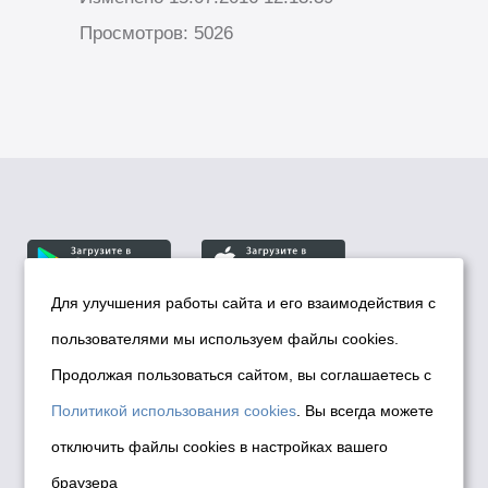
Просмотров: 5026
Для улучшения работы сайта и его взаимодействия с
пользователями мы используем файлы cookies.
© Департамент информационной политики мэрии
города Новосибирска, 2026
Продолжая пользоваться сайтом, вы соглашаетесь с
Политика использования Cookies
Политикой использования cookies
. Вы всегда можете
Политика по обработке персональных
отключить файлы cookies в настройках вашего
данных в информационных системах
браузера
мэрии города Новосибирска