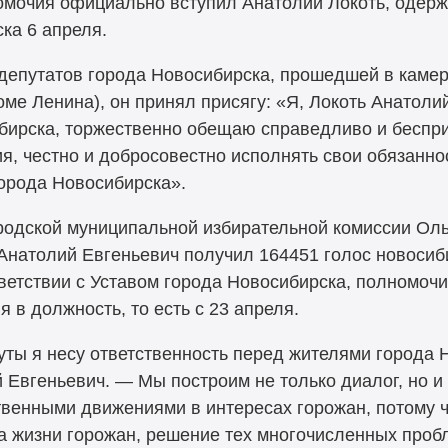
омочия официально вступил Анатолий Локоть, одер
ка 6 апреля.
депутатов города Новосибирска, прошедшей в каме
е Ленина), он принял присягу: «Я, Локоть Анатолий
бирска, торжественно обещаю справедливо и беспр
, честно и добросовестно исполнять свои обязаннос
города Новосибирска».
одской муниципальной избирательной комиссии Оль
Анатолий Евгеньевич получил 164451 голос новосиби
тветствии с Уставом города Новосибирска, полномоч
 в должность, то есть с 23 апреля.
уты я несу ответственность перед жителями города Н
 Евгеньевич. — Мы построим не только диалог, но и
венными движениями в интересах горожан, потому ч
 жизни горожан, решение тех многочисленных проб