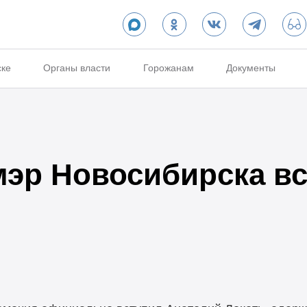
ске
Органы власти
Горожанам
Документы
эр Новосибирска вс