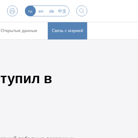
ru
en
de
中文
Открытые данные
Связь с мэрией
тупил в