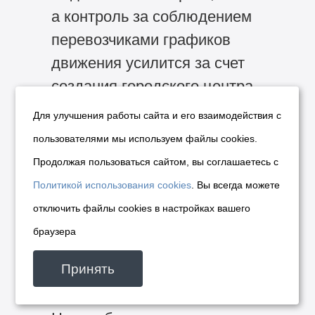
а контроль за соблюдением
перевозчиками графиков
движения усилится за счет
создания городского центра
управления движением.
Для улучшения работы сайта и его взаимодействия с
Еще одна составляющая
пользователями мы используем файлы cookies.
привлекательности города
Продолжая пользоваться сайтом, вы соглашаетесь с
для жизни — это состояние
Политикой использования cookies
. Вы всегда можете
окружающей среды. Сегодня
отключить файлы cookies в настройках вашего
мы продолжаем разработку
браузера
программы улучшения
Принять
экологической обстановки
на территории