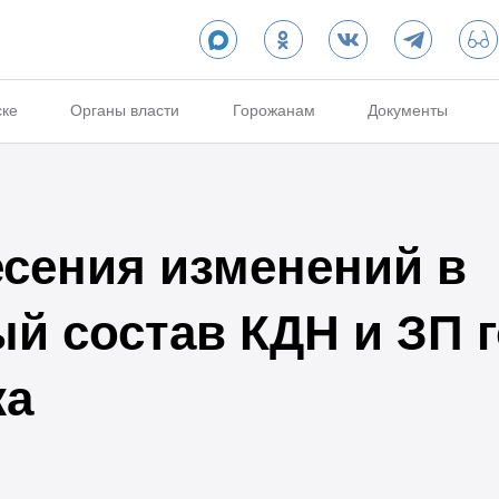
ске
Органы власти
Горожанам
Документы
есения изменений в
й состав КДН и ЗП 
ка