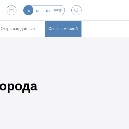
ru
en
de
中文
Открытые данные
Связь с мэрией
города