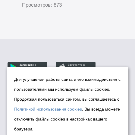
Просмотров: 873
Для улучшения работы сайта и его взаимодействия с
пользователями мы используем файлы cookies.
© Департамент информационной политики мэрии
города Новосибирска, 2026
Продолжая пользоваться сайтом, вы соглашаетесь с
Политика использования Cookies
Политикой использования cookies
. Вы всегда можете
Политика по обработке персональных
отключить файлы cookies в настройках вашего
данных в информационных системах
браузера
мэрии города Новосибирска