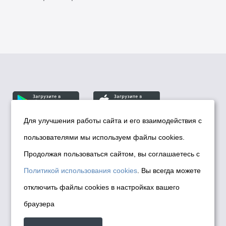
Для улучшения работы сайта и его взаимодействия с
пользователями мы используем файлы cookies.
© Департамент информационной политики мэрии
города Новосибирска, 2026
Продолжая пользоваться сайтом, вы соглашаетесь с
Политика использования Cookies
Политикой использования cookies
. Вы всегда можете
Политика по обработке персональных
отключить файлы cookies в настройках вашего
данных в информационных системах
браузера
мэрии города Новосибирска
Техническая поддержка сайта -