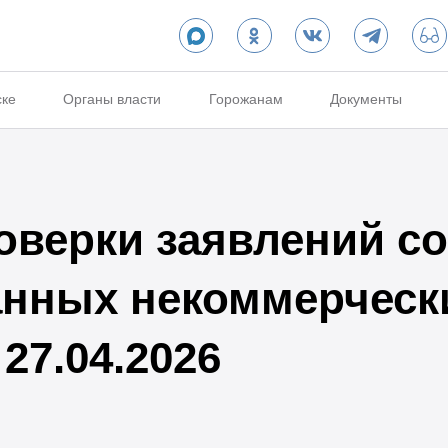
ске
Органы власти
Горожанам
Документы
оверки заявлений с
анных некоммерческ
27.04.2026