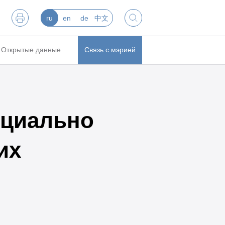
ru
en
de
中文
Открытые данные
Связь с мэрией
оциально
их