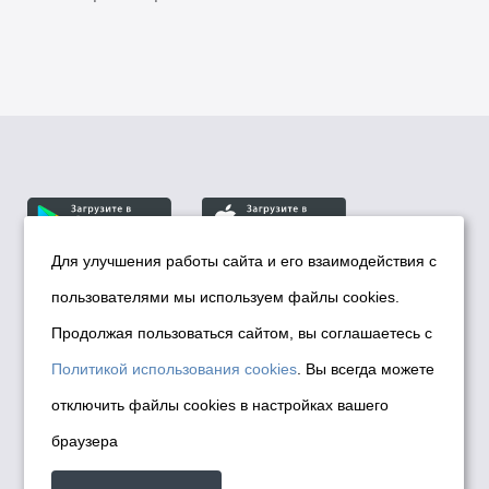
Для улучшения работы сайта и его взаимодействия с
пользователями мы используем файлы cookies.
© Департамент информационной политики мэрии
города Новосибирска, 2026
Продолжая пользоваться сайтом, вы соглашаетесь с
Политика использования Cookies
Политикой использования cookies
. Вы всегда можете
Политика по обработке персональных
отключить файлы cookies в настройках вашего
данных в информационных системах
браузера
мэрии города Новосибирска
Техническая поддержка сайта -