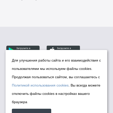
Для улучшения работы сайта и его взаимодействия с
пользователями мы используем файлы cookies.
© Департамент информационной политики мэрии
города Новосибирска, 2026
Продолжая пользоваться сайтом, вы соглашаетесь с
Политика использования Cookies
Политикой использования cookies
. Вы всегда можете
Политика по обработке персональных
отключить файлы cookies в настройках вашего
данных в информационных системах
браузера
мэрии города Новосибирска
Техническая поддержка сайта -