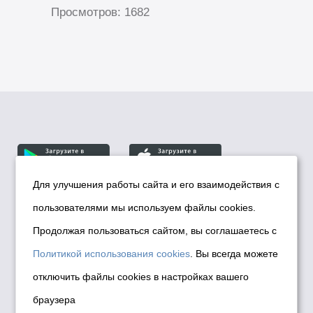
Просмотров: 1682
Для улучшения работы сайта и его взаимодействия с
пользователями мы используем файлы cookies.
© Департамент информационной политики мэрии
города Новосибирска, 2026
Продолжая пользоваться сайтом, вы соглашаетесь с
Политика использования Cookies
Политикой использования cookies
. Вы всегда можете
Политика по обработке персональных
отключить файлы cookies в настройках вашего
данных в информационных системах
браузера
мэрии города Новосибирска