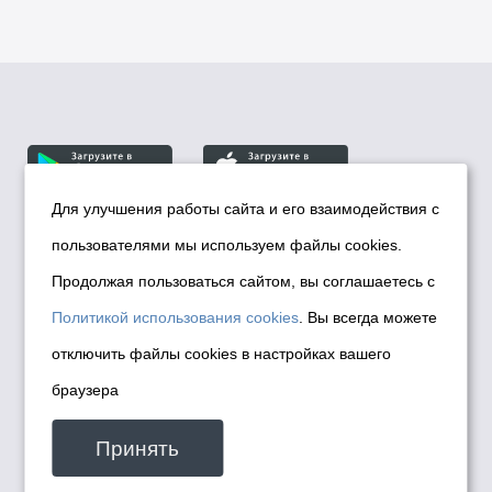
Для улучшения работы сайта и его взаимодействия с
пользователями мы используем файлы cookies.
© Департамент информационной политики мэрии
города Новосибирска, 2026
Продолжая пользоваться сайтом, вы соглашаетесь с
Политика использования Cookies
Политикой использования cookies
. Вы всегда можете
Политика по обработке персональных
отключить файлы cookies в настройках вашего
данных в информационных системах
браузера
мэрии города Новосибирска
Техническая поддержка сайта -
Принять
malinchukvl@mail.ru