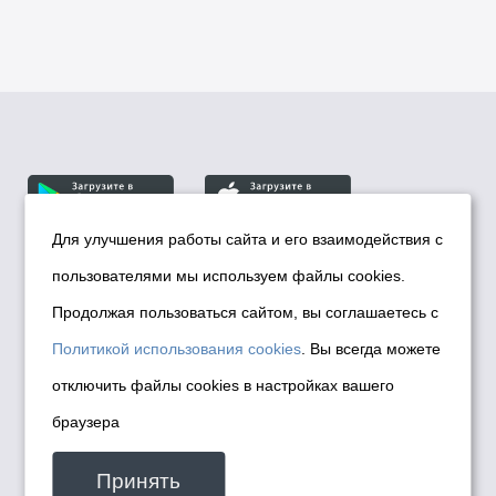
Для улучшения работы сайта и его взаимодействия с
пользователями мы используем файлы cookies.
© Департамент информационной политики мэрии
города Новосибирска, 2026
Продолжая пользоваться сайтом, вы соглашаетесь с
Политика использования Cookies
Политикой использования cookies
. Вы всегда можете
Политика по обработке персональных
отключить файлы cookies в настройках вашего
данных в информационных системах
браузера
мэрии города Новосибирска
Техническая поддержка сайта -
Принять
malinchukvl@mail.ru