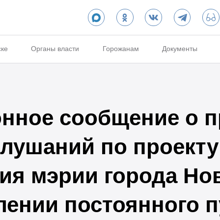
ске
Органы власти
Горожанам
Документы
нное сообщение о п
лушаний по проекту
ия мэрии города Но
лении постоянного 