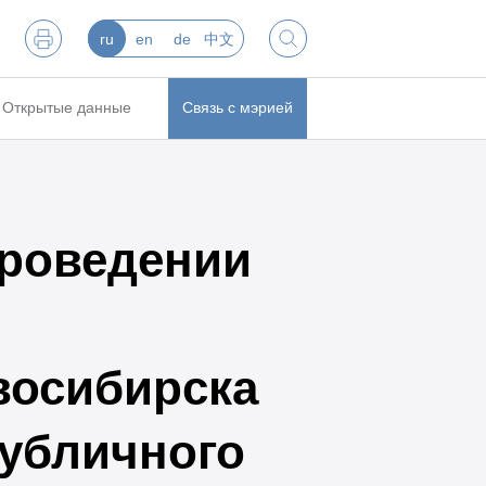
ru
en
de
中文
Открытые данные
Связь с мэрией
роведении
восибирска
публичного