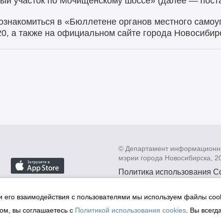
ный участок по Мочищенскому шоссе» (далее — пост
ознакомиться в «Бюллетене органов местного самоу
20, а также на официальном сайте города Новосибир
© Департамент информационн
мэрии города Новосибирска, 2
Политика использования C
Политика по обработке пе
данных в информационных
и его взаимодействия с пользователями мы используем файлы cook
мэрии города Новосибирск
ом, вы соглашаетесь с
Политикой использования cookies
. Вы всегд
Техническая поддержка сай