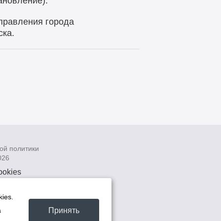
ановление).
правления города
ска.
ой политики
026
ookies
рсональных
 системах
ies.
а
Принять
а
та -