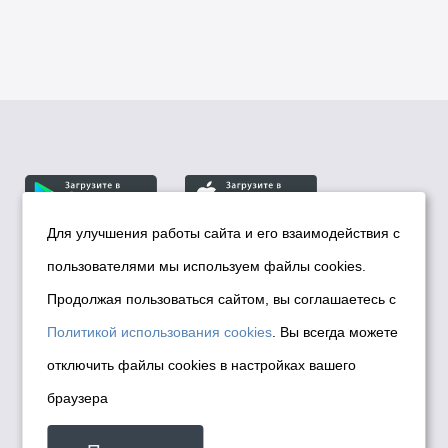
Для улучшения работы сайта и его взаимодействия с
пользователями мы используем файлы cookies.
© Департамент информационной политики мэрии
города Новосибирска, 2026
Продолжая пользоваться сайтом, вы соглашаетесь с
Политика использования Cookies
Политикой использования cookies
. Вы всегда можете
Политика по обработке персональных
отключить файлы cookies в настройках вашего
данных в информационных системах
браузера
мэрии города Новосибирска
Техническая поддержка сайта -