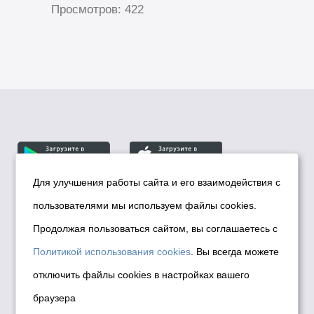
Просмотров: 422
Для улучшения работы сайта и его взаимодействия с
пользователями мы используем файлы cookies.
© Департамент информационной политики мэрии
города Новосибирска, 2026
Продолжая пользоваться сайтом, вы соглашаетесь с
Политика использования Cookies
Политикой использования cookies
. Вы всегда можете
Политика по обработке персональных
отключить файлы cookies в настройках вашего
данных в информационных системах
браузера
мэрии города Новосибирска