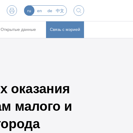
ru
en
de
中文
Открытые данные
Связь с мэрией
х оказания
м малого и
города