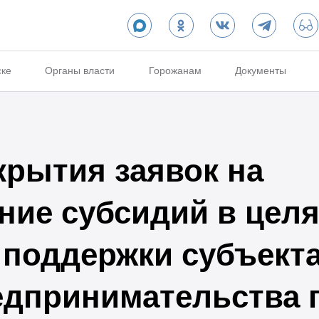
ске
Органы власти
Горожанам
Документы
крытия заявок на
ние субсидий в целя
поддержки субъекта
едпринимательства 