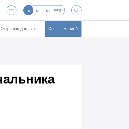
ru
en
de
中文
Открытые данные
Связь с мэрией
чальника