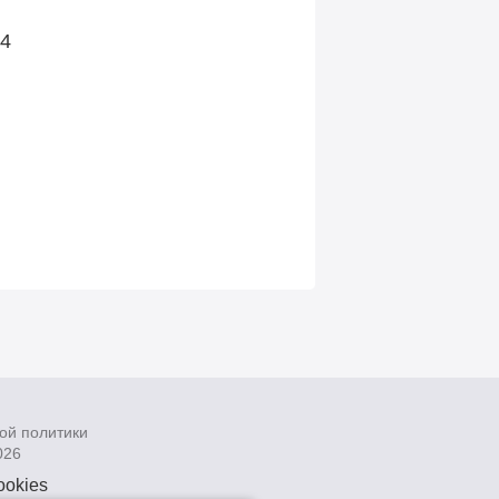
34
ой политики
026
ookies