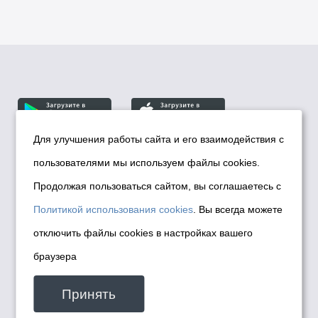
Для улучшения работы сайта и его взаимодействия с
пользователями мы используем файлы cookies.
© Департамент информационной политики мэрии
города Новосибирска, 2026
Продолжая пользоваться сайтом, вы соглашаетесь с
Политика использования Cookies
Политикой использования cookies
. Вы всегда можете
Политика по обработке персональных
отключить файлы cookies в настройках вашего
данных в информационных системах
браузера
мэрии города Новосибирска
Техническая поддержка сайта -
Принять
malinchukvl@mail.ru