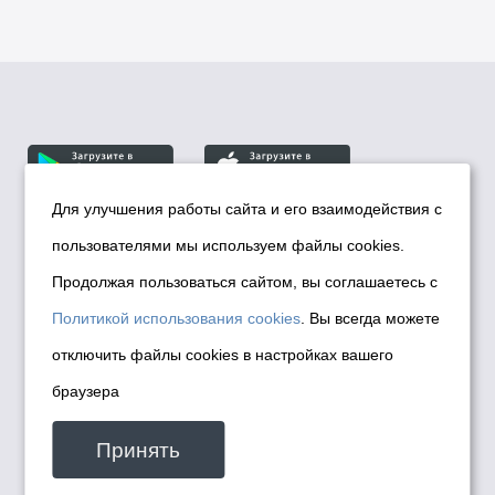
Для улучшения работы сайта и его взаимодействия с
пользователями мы используем файлы cookies.
© Департамент информационной политики мэрии
города Новосибирска, 2026
Продолжая пользоваться сайтом, вы соглашаетесь с
Политика использования Cookies
Политикой использования cookies
. Вы всегда можете
Политика по обработке персональных
отключить файлы cookies в настройках вашего
данных в информационных системах
браузера
мэрии города Новосибирска
Техническая поддержка сайта -
Принять
malinchukvl@mail.ru