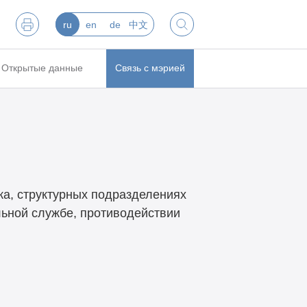
ru
en
de
中文
Открытые данные
Связь с мэрией
ка, структурных подразделениях
льной службе, противодействии