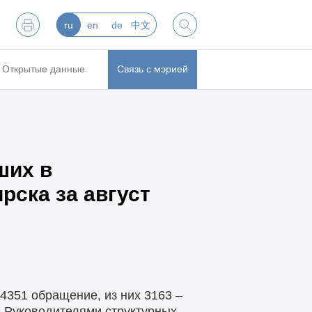
ru
en
de
中文
Открытые данные
Связь с мэрией
ших в
ска за август
4351 обращение, из них 3163 –
. Руководителями структурных