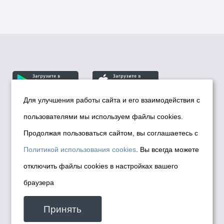
Для улучшения работы сайта и его взаимодействия с
пользователями мы используем файлы cookies.
© Департамент информационной политики мэрии
города Новосибирска, 2026
Продолжая пользоваться сайтом, вы соглашаетесь с
Политика использования Cookies
Политикой использования cookies
. Вы всегда можете
Политика по обработке персональных
отключить файлы cookies в настройках вашего
данных в информационных системах
браузера
мэрии города Новосибирска
Техническая поддержка сайта -
Принять
malinchukvl@mail.ru