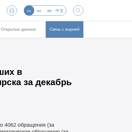
ru
en
de
中文
Открытые данные
Связь с мэрией
ших в
рска за декабрь
о 4062 обращения (за
тематические обращения (за