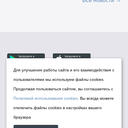
Для улучшения работы сайта и его взаимодействия с
пользователями мы используем файлы cookies.
© Департамент информационной политики мэрии
города Новосибирска, 2026
Продолжая пользоваться сайтом, вы соглашаетесь с
Политика использования Cookies
Политикой использования cookies
. Вы всегда можете
Политика по обработке персональных
отключить файлы cookies в настройках вашего
данных в информационных системах
браузера
мэрии города Новосибирска
Техническая поддержка сайта -