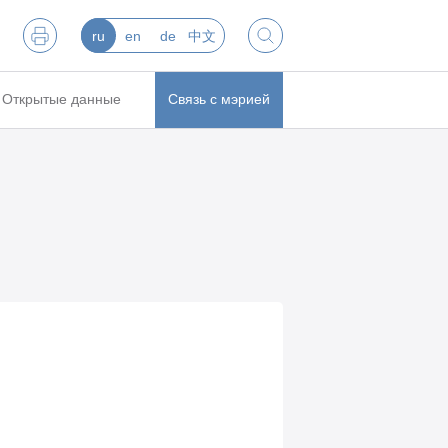
ru
en
de
中文
Открытые данные
Связь с мэрией