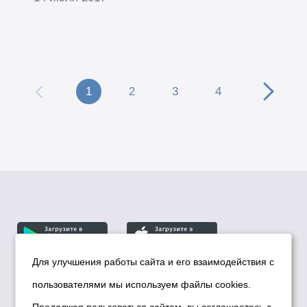
1
2
3
4
Для улучшения работы сайта и его взаимодействия с
пользователями мы используем файлы cookies.
© Департамент информационной политики мэрии
города Новосибирска, 2026