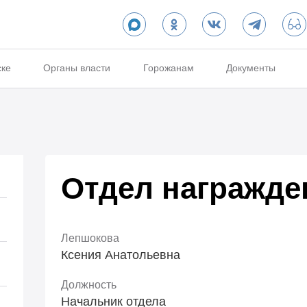
ске
Органы власти
Горожанам
Документы
Отдел награжде
Лепшокова
Ксения Анатольевна
Должность
Начальник отдела