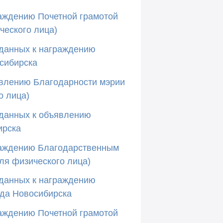
раждению Почетной грамотой
ческого лица)
 данных к награждению
сибирска
явлению Благодарности мэрии
о лица)
 данных к объявлению
ирска
раждению Благодарственным
ля физического лица)
 данных к награждению
да Новосибирска
раждению Почетной грамотой