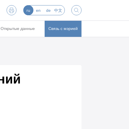
ru
en
de
中文
Открытые данные
Связь с мэрией
ний