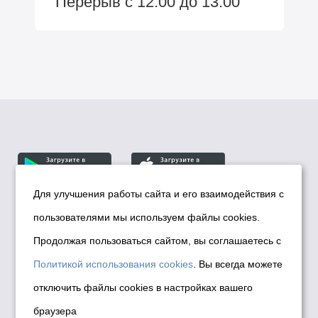
Перерыв с 12:00 до 13:00
Для улучшения работы сайта и его взаимодействия с
пользователями мы используем файлы cookies.
© Департамент информационной политики мэрии
города Новосибирска, 2026
Продолжая пользоваться сайтом, вы соглашаетесь с
Политика использования Cookies
Политикой использования cookies
. Вы всегда можете
Политика по обработке персональных
отключить файлы cookies в настройках вашего
данных в информационных системах
браузера
мэрии города Новосибирска