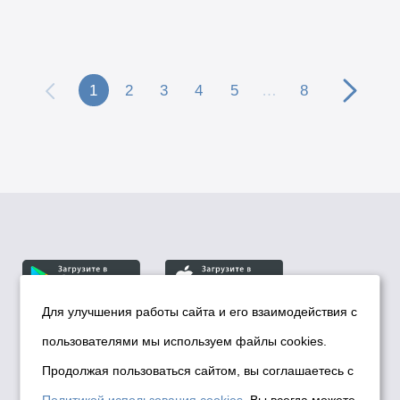
1
2
3
4
5
…
8
Для улучшения работы сайта и его взаимодействия с
пользователями мы используем файлы cookies.
© Департамент информационной политики мэрии
города Новосибирска, 2026
Продолжая пользоваться сайтом, вы соглашаетесь с
Политика использования Cookies